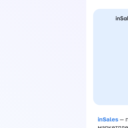
inSales
— п
маркетпле