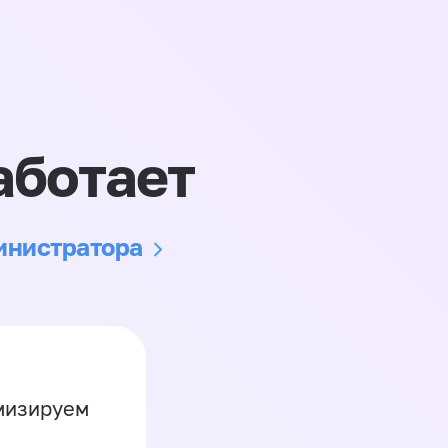
аботает
министратора
имизируем