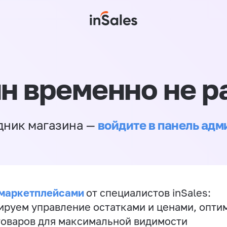
н временно не р
войдите в панель ад
дник магазина —
 маркетплейсами
от специалистов inSales:
ируем управление остатками и ценами, опт
товаров для максимальной видимости