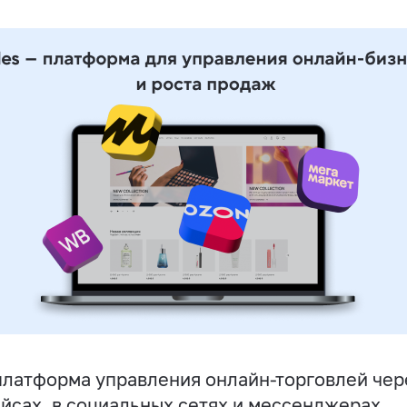
латформа управления онлайн-торговлей чере
йсах, в социальных сетях и мессенджерах