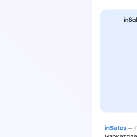
inSales
— п
маркетпле