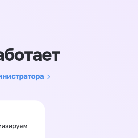
аботает
министратора
имизируем