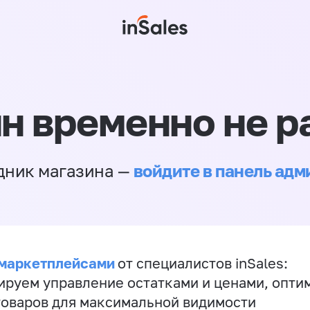
н временно не р
войдите в панель ад
дник магазина —
 маркетплейсами
от специалистов inSales:
ируем управление остатками и ценами, опт
товаров для максимальной видимости