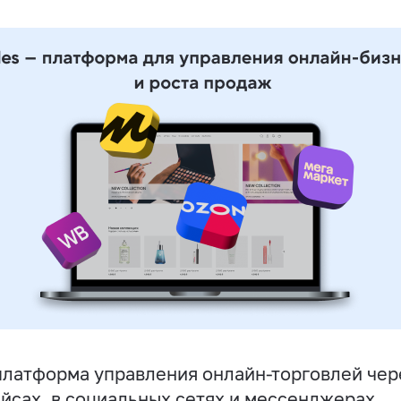
латформа управления онлайн-торговлей чере
йсах, в социальных сетях и мессенджерах