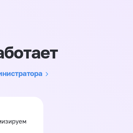
аботает
министратора
имизируем