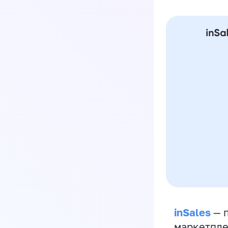
inSales
— п
маркетпле