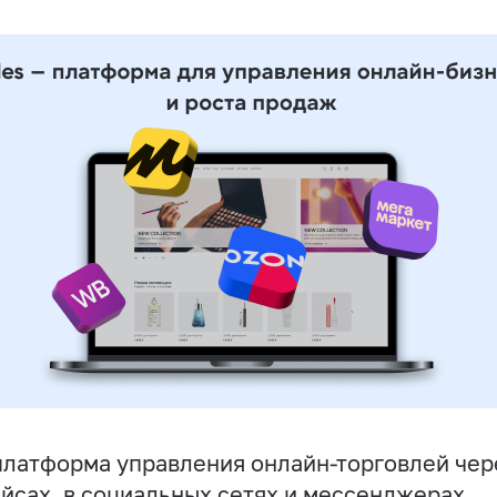
латформа управления онлайн-торговлей чере
йсах, в социальных сетях и мессенджерах