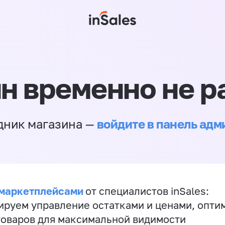
н временно не р
войдите в панель ад
дник магазина —
 маркетплейсами
от специалистов inSales:
ируем управление остатками и ценами, опт
товаров для максимальной видимости