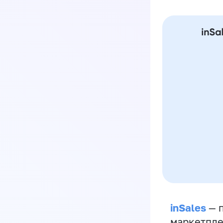
inSales
— п
маркетпле