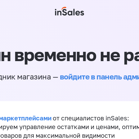
н временно не р
войдите в панель ад
дник магазина —
 маркетплейсами
от специалистов inSales:
ируем управление остатками и ценами, опт
товаров для максимальной видимости