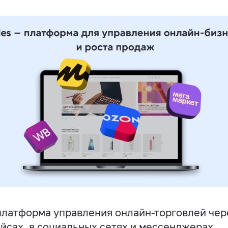
латформа управления онлайн-торговлей чере
йсах, в социальных сетях и мессенджерах