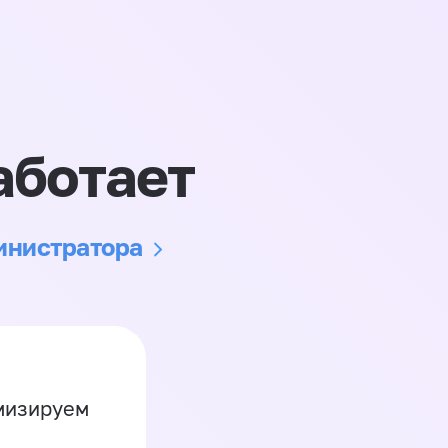
аботает
министратора
имизируем