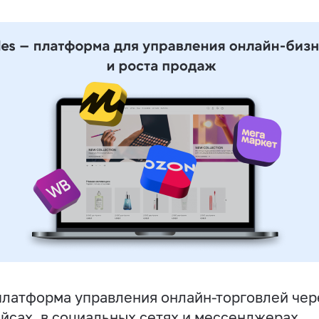
латформа управления онлайн-торговлей чере
йсах, в социальных сетях и мессенджерах