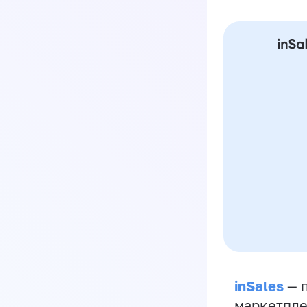
inSales
— п
маркетпле