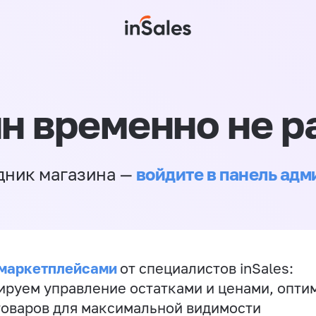
н временно не р
войдите в панель ад
дник магазина —
 маркетплейсами
от специалистов inSales:
ируем управление остатками и ценами, опт
товаров для максимальной видимости