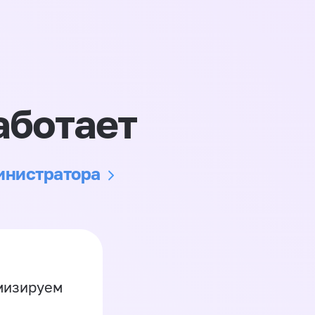
аботает
министратора
имизируем