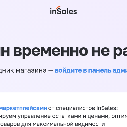
н временно не р
войдите в панель ад
дник магазина —
 маркетплейсами
от специалистов inSales:
ируем управление остатками и ценами, опт
товаров для максимальной видимости