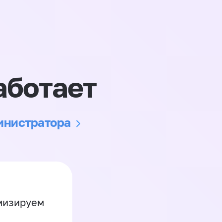
аботает
министратора
имизируем