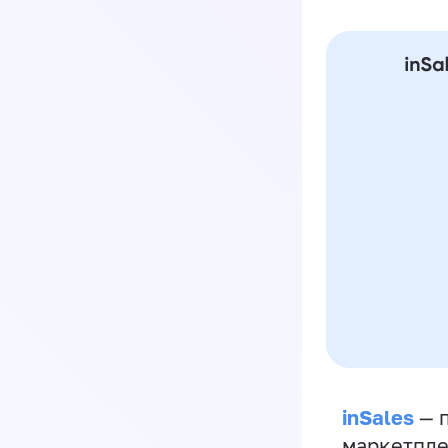
inSales
— п
маркетпле