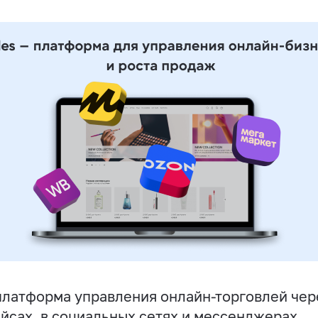
латформа управления онлайн-торговлей чере
йсах, в социальных сетях и мессенджерах